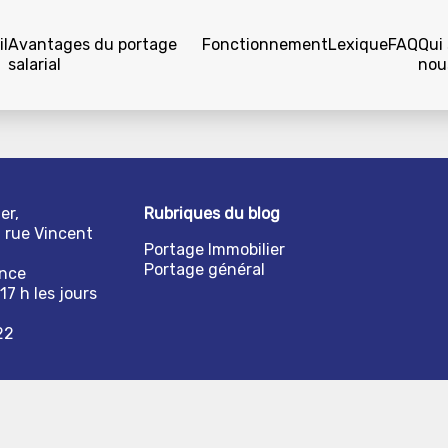
l
Avantages du portage
Fonctionnement
Lexique
FAQ
Qui
salarial
nou
er,
Rubriques du blog
1 rue Vincent
Portage Immobilier
Portage général
ance
17 h les jours
22