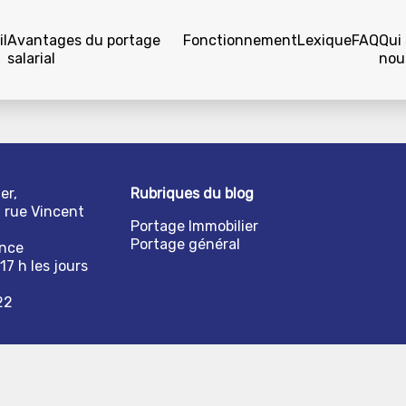
l
Avantages du portage
Fonctionnement
Lexique
FAQ
Qui
salarial
nou
er,
Rubriques du blog
1 rue Vincent
Portage Immobilier
Portage général
ance
17 h les jours
22