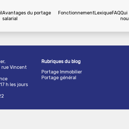
l
Avantages du portage
Fonctionnement
Lexique
FAQ
Qui
salarial
nou
er,
Rubriques du blog
1 rue Vincent
Portage Immobilier
Portage général
ance
17 h les jours
22