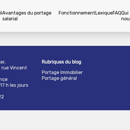
l
Avantages du portage
Fonctionnement
Lexique
FAQ
Qui
salarial
nou
er,
Rubriques du blog
1 rue Vincent
Portage Immobilier
Portage général
ance
17 h les jours
22