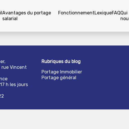
l
Avantages du portage
Fonctionnement
Lexique
FAQ
Qui
salarial
nou
er,
Rubriques du blog
1 rue Vincent
Portage Immobilier
Portage général
ance
17 h les jours
22