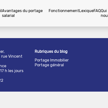
l
Avantages du portage
Fonctionnement
Lexique
FAQ
Qui
salarial
nou
er,
Rubriques du blog
1 rue Vincent
Portage Immobilier
Portage général
ance
17 h les jours
22