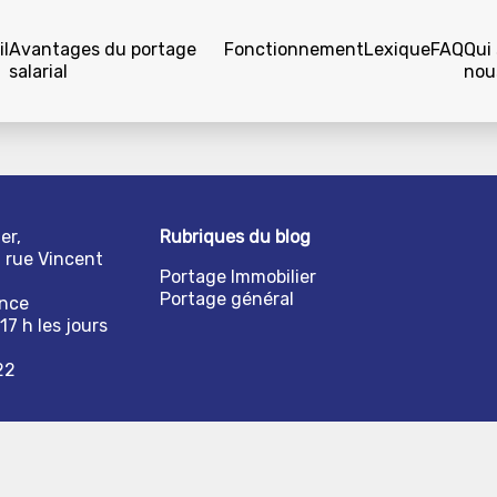
l
Avantages du portage
Fonctionnement
Lexique
FAQ
Qui
salarial
nou
er,
Rubriques du blog
1 rue Vincent
Portage Immobilier
Portage général
ance
17 h les jours
22