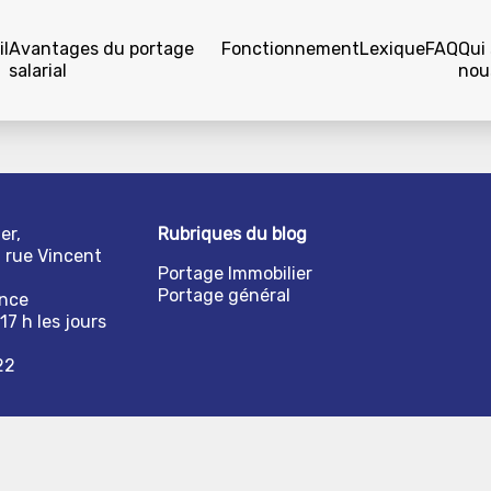
l
Avantages du portage
Fonctionnement
Lexique
FAQ
Qui
salarial
nou
er,
Rubriques du blog
1 rue Vincent
Portage Immobilier
Portage général
ance
17 h les jours
22