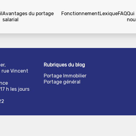
l
Avantages du portage
Fonctionnement
Lexique
FAQ
Qui
salarial
nou
er,
Rubriques du blog
1 rue Vincent
Portage Immobilier
Portage général
ance
17 h les jours
22