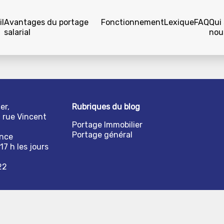
l
Avantages du portage
Fonctionnement
Lexique
FAQ
Qui
salarial
nou
er,
Rubriques du blog
1 rue Vincent
Portage Immobilier
Portage général
ance
17 h les jours
22