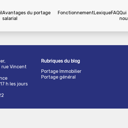
l
Avantages du portage
Fonctionnement
Lexique
FAQ
Qui
salarial
nou
er,
Rubriques du blog
1 rue Vincent
Portage Immobilier
Portage général
ance
17 h les jours
22