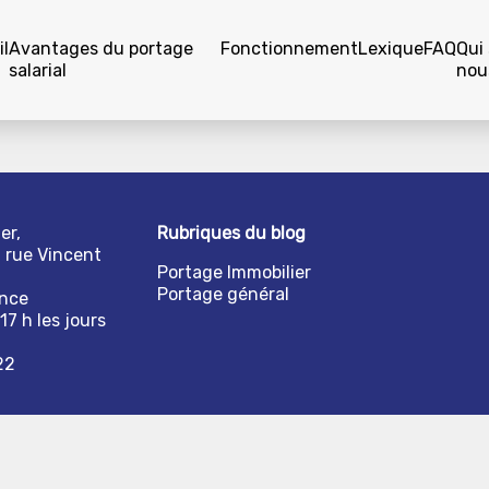
l
Avantages du portage
Fonctionnement
Lexique
FAQ
Qui
salarial
nou
er,
Rubriques du blog
1 rue Vincent
Portage Immobilier
Portage général
ance
17 h les jours
22