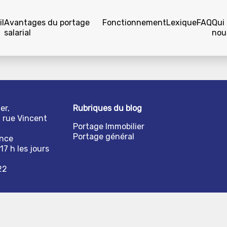
l
Avantages du portage
Fonctionnement
Lexique
FAQ
Qui
salarial
nou
er,
Rubriques du blog
1 rue Vincent
Portage Immobilier
Portage général
ance
17 h les jours
22