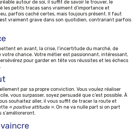
réable autour de soi, il suffit de savoir le trouver, le
té les petits tracas sans vraiment d’importance et
eu, parfois caché certes, mais toujours présent. Il faut
n n’est vraiment grave dans son quotidien, contrariant parfois
ce
ttent en avant, la crise, l’incertitude du marché, de
e votre chance. Votre métier est passionnant, intéressant,
ersévérez pour garder en tête vos réussites et les échecs
.
ut
ellement par sa propre conviction. Vous voulez réaliser
icile, vous surpasser, soyez persuadé que c’est possible. À
 souhaitez aller, il vous suffit de tracer la route et
ette
« positive attitude »
. On ne va nulle part si on part
 s’amélioreront.
nvaincre