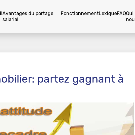
l
Avantages du portage
Fonctionnement
Lexique
FAQ
Qui
salarial
nou
bilier: partez gagnant à