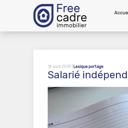
Accuei
16 avril 2019 |
Lexique portage
Salarié indépen