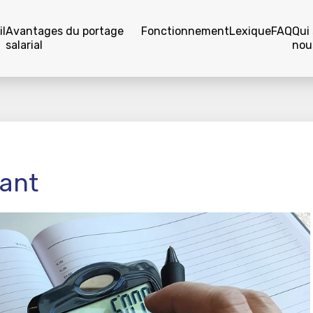
l
Avantages du portage
Fonctionnement
Lexique
FAQ
Qui
salarial
nou
dant