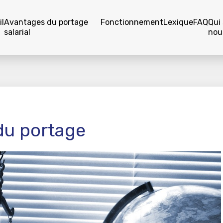
l
Avantages du portage
Fonctionnement
Lexique
FAQ
Qui
salarial
nou
 du portage