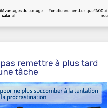
l
Avantages du portage
Fonctionnement
Lexique
FAQ
Qui
salarial
nou
pas remettre à plus tard
une tâche