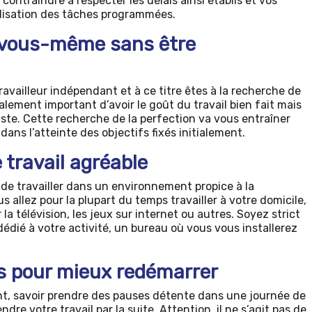
contraindre à respecter les délais ainsi établis et vos
alisation des tâches programmées.
e vous-même sans être
ravailleur indépendant et à ce titre êtes à la recherche de
également important d’avoir le goût du travail bien fait mais
niste. Cette recherche de la perfection va vous entraîner
ans l’atteinte des objectifs fixés initialement.
 travail agréable
 de travailler dans un environnement propice à la
s allez pour la plupart du temps travailler à votre domicile,
r la télévision, les jeux sur internet ou autres. Soyez strict
ié à votre activité, un bureau où vous vous installerez
s pour mieux redémarrer
nt, savoir prendre des pauses détente dans une journée de
dre votre travail par la suite. Attention, il ne s’agit pas de