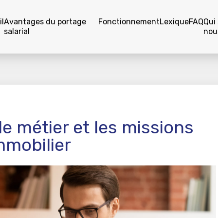
l
Avantages du portage
Fonctionnement
Lexique
FAQ
Qui
salarial
nou
le métier et les missions
mmobilier