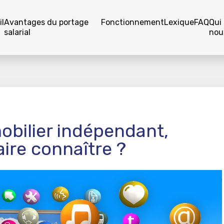
l
Avantages du portage
Fonctionnement
Lexique
FAQ
Qui
salarial
nou
obilier indépendant,
ire connaître ?