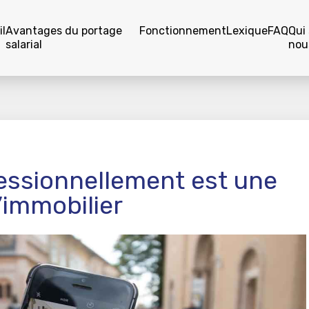
l
Avantages du portage
Fonctionnement
Lexique
FAQ
Qui
salarial
nou
essionnellement est une
’immobilier