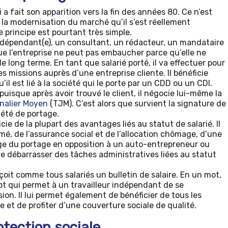
 a fait son apparition vers la fin des années 80. Ce n’est
 la modernisation du marché qu’il s’est réellement
e principe est pourtant très simple.
indépendant(e), un consultant, un rédacteur, un mandataire
ue l’entreprise ne peut pas embaucher parce qu’elle ne
 le long terme. En tant que salarié porté, il va effectuer pour
s missions auprès d’une entreprise cliente. Il bénéficie
il est lié à la société qui le porte par un CDD ou un CDI.
isque après avoir trouvé le client, il négocie lui-même la
nalier Moyen
(TJM). C’est alors que survient la signature de
iété de portage.
cie de la plupart des avantages liés au statut de salarié. Il
rmé, de l’assurance social et de l’allocation chômage, d’une
age du portage en opposition à un auto-entrepreneur ou
uve débarrasser des tâches administratives liées au statut
reçoit comme tous salariés un bulletin de salaire. En un mot,
pt qui permet à un travailleur indépendant de se
on. Il lui permet également de bénéficier de tous les
e et de profiter d’une couverture sociale de qualité.
otection sociale