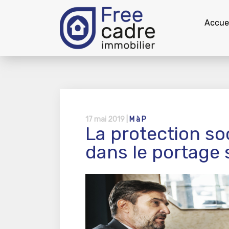
Accuei
17 mai 2019 |
M à P
La protection so
dans le portage s