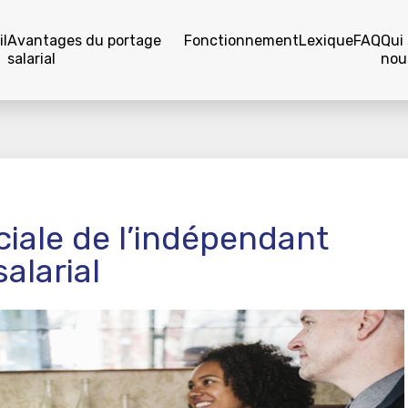
l
Avantages du portage
Fonctionnement
Lexique
FAQ
Qui
salarial
nou
ciale de l’indépendant
alarial