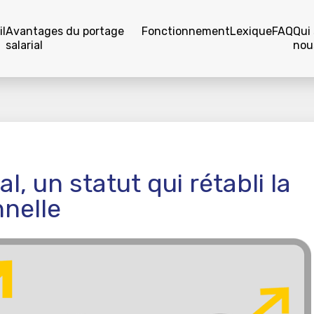
l
Avantages du portage
Fonctionnement
Lexique
FAQ
Qui
salarial
nou
l, un statut qui rétabli la
nnelle