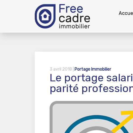
Accuei
3 avril 2018 |
Portage Immobilier
Le portage salaria
parité professio