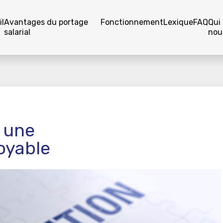
l
Avantages du portage
Fonctionnement
Lexique
FAQ
Qui
salarial
nou
: une
oyable