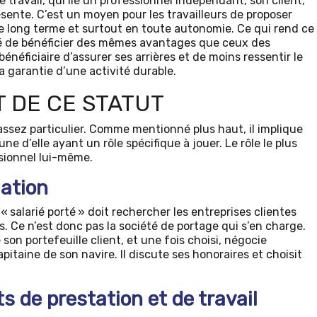
e travail, qui lie un professionnel indépendant, son client,
ésente. C’est un moyen pour les travailleurs de proposer
 le long terme et surtout en toute autonomie. Ce qui rend ce
ilité de bénéficier des mêmes avantages que ceux des
néficiaire d’assurer ses arrières et de moins ressentir le
a garantie d’une activité durable.
 DE CE STATUT
ssez particulier. Comme mentionné plus haut, il implique
une d’elle ayant un rôle spécifique à jouer. Le rôle le plus
ssionnel lui-même.
iation
 « salarié porté » doit rechercher les entreprises clientes
s. Ce n’est donc pas la société de portage qui s’en charge.
on portefeuille client, et une fois choisi, négocie
pitaine de son navire. Il discute ses honoraires et choisit
s de prestation et de travail