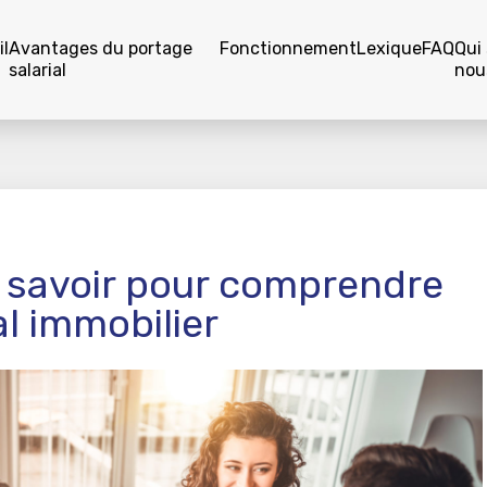
l
Avantages du portage
Fonctionnement
Lexique
FAQ
Qui
salarial
nou
ut savoir pour comprendre
al immobilier