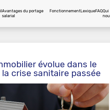
l
Avantages du portage
Fonctionnement
Lexique
FAQ
Qui
salarial
nou
mmobilier évolue dans le
la crise sanitaire passée