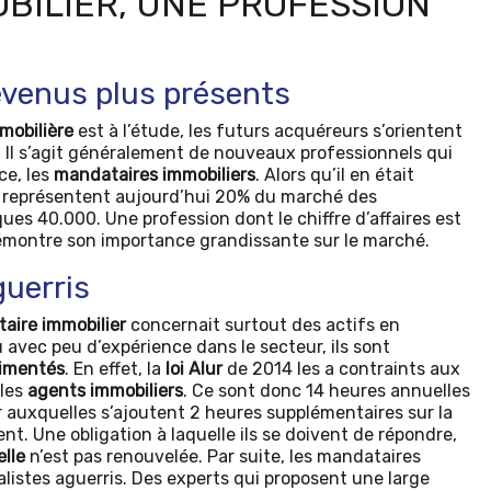
BILIER, UNE PROFESSION
evenus plus présents
mmobilière
est à l’étude, les futurs acquéreurs s’orientent
. Il s’agit généralement de nouveaux professionnels qui
ce, les
mandataires immobiliers
. Alors qu’il en était
s représentent aujourd’hui 20% du marché des
ues 40.000. Une profession dont le chiffre d’affaires est
 démontre son importance grandissante sur le marché.
guerris
aire immobilier
concernait surtout des actifs en
 avec peu d’expérience dans le secteur, ils sont
rimentés
. En effet, la
loi Alur
de 2014 les a contraints aux
 les
agents immobiliers
. Ce sont donc 14 heures annuelles
er auxquelles s’ajoutent 2 heures supplémentaires sur la
nt. Une obligation à laquelle ils se doivent de répondre,
elle
n’est pas renouvelée. Par suite, les mandataires
listes aguerris. Des experts qui proposent une large