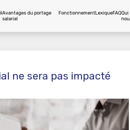
l
Avantages du portage
Fonctionnement
Lexique
FAQ
Qui
salarial
nou
ial ne sera pas impacté