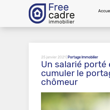
Accuei
25 janvier 2021 |
Portage Immobilier
Un salarié porté 
cumuler le portag
chômeur